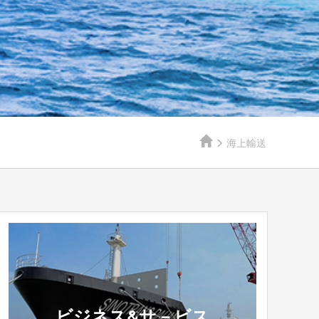
海上輸送
ビジネス&サ－ビス