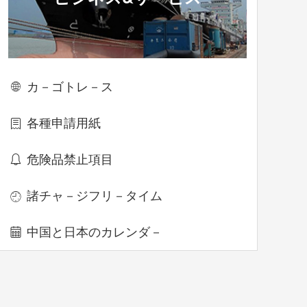
カ－ゴトレ－ス

各種申請用紙

危険品禁止項目

諸チャ－ジフリ－タイム

中国と日本のカレンダ－
