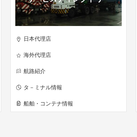
日本代理店

海外代理店

航路紹介

タ－ミナル情報

船舶・コンテナ情報
